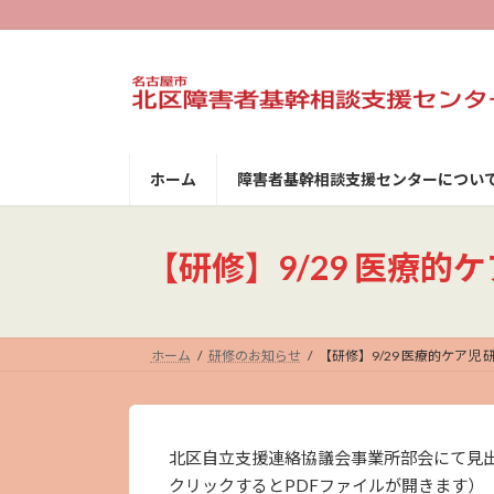
コ
ナ
ン
ビ
テ
ゲ
ン
ー
ツ
シ
へ
ョ
ス
ン
キ
に
ホーム
障害者基幹相談支援センターについ
ッ
移
プ
動
【研修】9/29 医療
ホーム
研修のお知らせ
【研修】9/29 医療的ケア
北区自立支援連絡協議会事業所部会にて見
クリックするとPDFファイルが開きます）