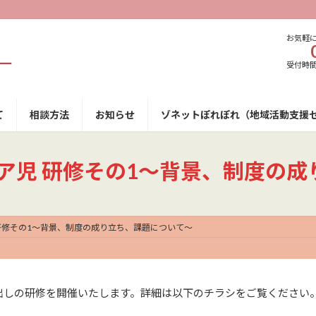
お気軽
受付時間 9
て
相談方法
お知らせ
ゾネットぽれぽれ（地域活動支援
的ケア児 研修その1〜背景、制度の
児 研修その1〜背景、制度の成り立ち、課題について〜
出しの研修を開催いたします。詳細は以下のチラシをご覧ください