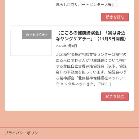
暮らし自立サポートセンター大曽 […]
続きを読む
【こころの健康講演会】「実は身近
自立支援協議会
なヤングケアラー」（11月5日開催）
2022年9月8日
北区障害者基幹相談支援センターは障害の
ある人に関わる人が地域課題について検討
する北区自立支援連絡協議会（以下、協議
会）の事務局を担っています。 協議会のう
ち精神部会「北区精神保健福祉ネットワー
ク メンタルネットきた」では […]
続きを読む
プライバシーポリシー