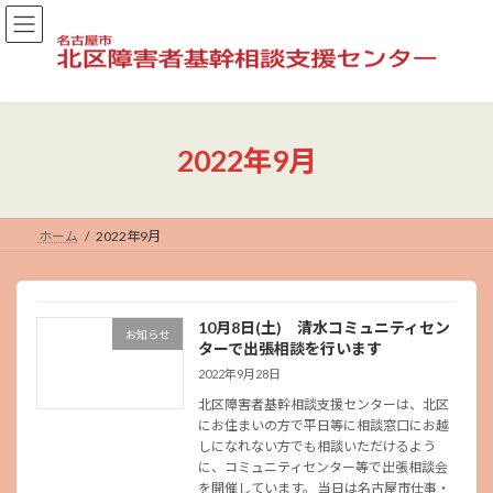
コ
ナ
ン
ビ
テ
ゲ
ン
ー
ツ
シ
へ
ョ
ス
ン
2022年9月
キ
に
ッ
移
プ
動
ホーム
2022年9月
10月8日(土) 清水コミュニティセン
お知らせ
ターで出張相談を行います
2022年9月28日
北区障害者基幹相談支援センターは、北区
にお住まいの方で平日等に相談窓口にお越
しになれない方でも相談いただけるよう
に、コミュニティセンター等で出張相談会
を開催しています。 当日は名古屋市仕事・