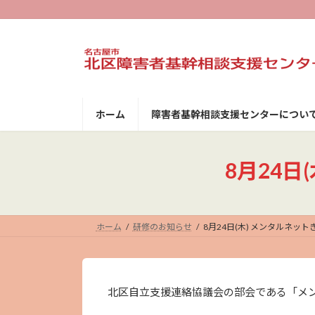
コ
ナ
ン
ビ
テ
ゲ
ン
ー
ツ
シ
へ
ョ
ス
ン
キ
に
ホーム
障害者基幹相談支援センターについ
ッ
移
プ
動
8月24
ホーム
研修のお知らせ
8月24日(木) メンタルネッ
北区自立支援連絡協議会の部会である「メ