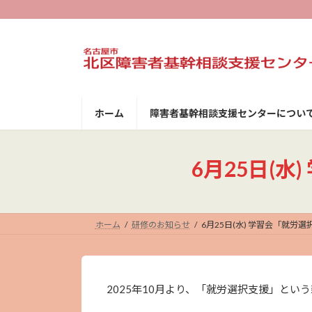
コ
ナ
ン
ビ
テ
ゲ
ン
ー
ツ
シ
へ
ョ
ス
ン
キ
に
ホーム
障害者基幹相談支援センターについ
ッ
移
プ
動
6月25日(
ホーム
研修のお知らせ
6月25日(水) 学習会「就
2025年10月より、「就労選択支援」とい