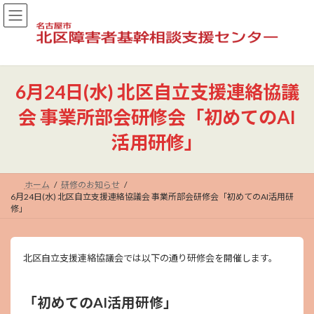
コ
ナ
ン
ビ
テ
ゲ
ン
ー
ツ
シ
へ
ョ
6月24日(水) 北区自立支援連絡協議
ス
ン
キ
に
会 事業所部会研修会「初めてのAI
ッ
移
プ
動
活用研修」
ホーム
研修のお知らせ
6月24日(水) 北区自立支援連絡協議会 事業所部会研修会「初めてのAI活用研
修」
北区自立支援連絡協議会では以下の通り研修会を開催します。
「初めてのAI活用研修」